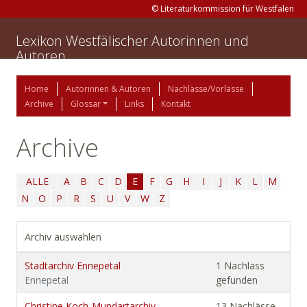
© Literaturkommission für Westfalen
Lexikon Westfälischer Autorinnen und
Autoren
Home
Autorinnen & Autoren
Nachlässe/Vorlässe
Archive
Glossar
Links
Kontakt
Archive
ALLE
A
B
C
D
E
F
G
H
I
J
K
L
M
N
O
P
R
S
U
V
W
Z
Archiv auswählen
Stadtarchiv Ennepetal
1 Nachlass
Ennepetal
gefunden
Christine Koch-Mundartarchiv
13 Nachlässe