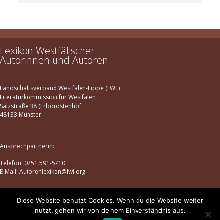
Lexikon Westfälischer
Autorinnen und Autoren
Landschaftsverband Westfalen-Lippe (LWL)
Literaturkommission für Westfalen
Salzstraße 38 (Erbdrostenhof)
48133 Münster
Ansprechpartnerin:
Telefon: 0251 591-5710
E-Mail: Autorenlexikon@lwl.org
Diese Website benutzt Cookies. Wenn du die Website weiter
Datenschutz
|
Impressum
nutzt, gehen wir von deinem Einverständnis aus.
© lexikon-westfaelischer-autorinnen-und-autoren.de | 2025