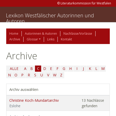
© Literaturkommission für Westfalen
Lexikon Westfälischer Autorinnen und
Autoren
Home
Autorinnen & Autoren
Nachlässe/Vorlässe
Archive
Glossar
Links
Kontakt
Archive
ALLE
A
B
C
D
E
F
G
H
I
J
K
L
M
N
O
P
R
S
U
V
W
Z
Archiv auswählen
Christine Koch-Mundartarchiv
13 Nachlässe
Eslohe
gefunden