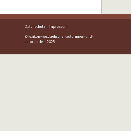
Datenschutz
|
Impressum
© lexikon-westfaelischer-autorinnen-und-
autoren.de | 2025