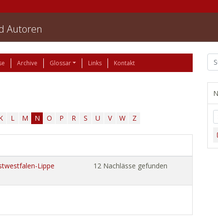
nd Autoren
se
Archive
Glossar
Links
Kontakt
N
K
L
M
N
O
P
R
S
U
V
W
Z
stwestfalen-Lippe
12 Nachlässe gefunden