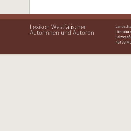
Lexikon Westfälischer
Landscha
Autorinnen und Autoren
Literatur
Salzstraß
48133 Mü