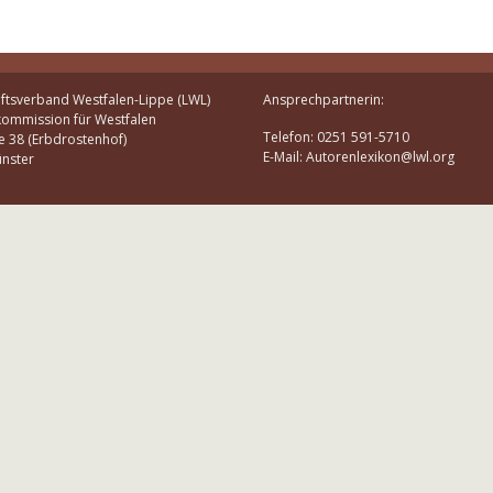
ftsverband Westfalen-Lippe (LWL)
Ansprechpartnerin:
kommission für Westfalen
Telefon: 0251 591-5710
e 38 (Erbdrostenhof)
E-Mail: Autorenlexikon@lwl.org
nster