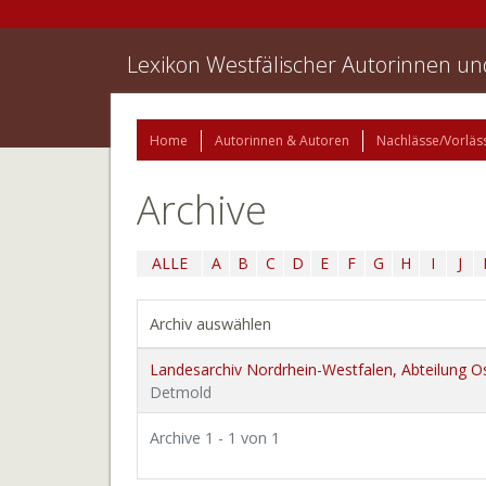
Lexikon Westfälischer Autorinnen u
Home
Autorinnen & Autoren
Nachlässe/Vorläs
Archive
ALLE
A
B
C
D
E
F
G
H
I
J
Archiv auswählen
Landesarchiv Nordrhein-Westfalen, Abteilung O
Detmold
Archive 1 - 1 von 1