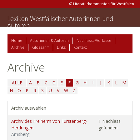
© Literaturkommission für Westfalen
Lexikon Westfälischer Autorinnen und
Autoren
Home
Autorinnen & Autoren
Nachlässe/Vorlässe
Archive
Glossar
Links
Kontakt
Archive
ALLE
A
B
C
D
E
F
G
H
I
J
K
L
M
N
O
P
R
S
U
V
W
Z
Archiv auswählen
Archiv des Freiherrn von Fürstenberg-
1 Nachlass
Herdringen
gefunden
Arnsberg