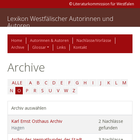
© Literaturkommission für Westfalen
Lexikon Westfälischer Autorinnen und
Autoren
Home
Autorinnen & Autoren
Nachlässe/Vorlässe
Archive
Glossar
Links
Kontakt
Archive
ALLE
A
B
C
D
E
F
G
H
I
J
K
L
M
N
O
P
R
S
U
V
W
Z
Archiv auswählen
Karl Ernst Osthaus Archiv
2 Nachlässe
Hagen
gefunden
Archiv des Heimatbundes der Stadt
3 Nachlässe