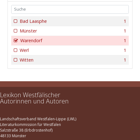
Bad Laasphe
1
Münster
1
Warendorf
1
Werl
1
Witten
1
Lexikon Westfälischer
Autorinnen und Autoren
Landschaftsverband Westfalen-Lippe (LWL)
Literaturkommission für Westfalen
Salzstraße 38 (Erbdrostenhof)
48133 Münster