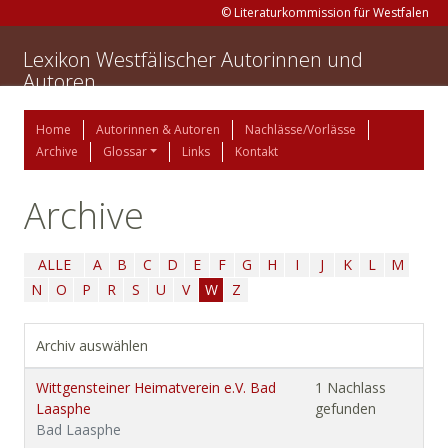
© Literaturkommission für Westfalen
Lexikon Westfälischer Autorinnen und
Autoren
Home
Autorinnen & Autoren
Nachlässe/Vorlässe
Archive
Glossar
Links
Kontakt
Archive
ALLE
A
B
C
D
E
F
G
H
I
J
K
L
M
N
O
P
R
S
U
V
W
Z
Archiv auswählen
Wittgensteiner Heimatverein e.V. Bad
1 Nachlass
Laasphe
gefunden
Bad Laasphe