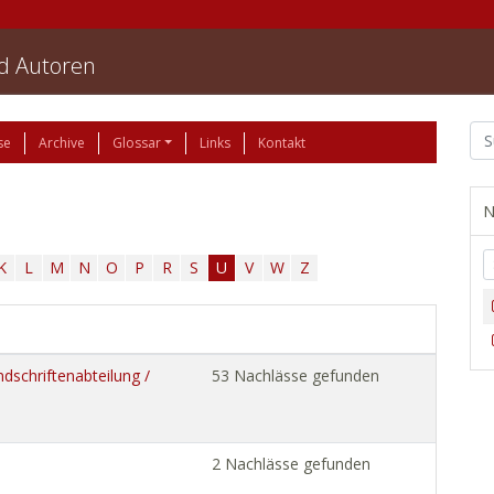
nd Autoren
se
Archive
Glossar
Links
Kontakt
N
K
L
M
N
O
P
R
S
U
V
W
Z
dschriftenabteilung /
53 Nachlässe gefunden
2 Nachlässe gefunden