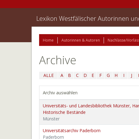
Lexikon Westfälischer Autorinnen u
Home
Autorinnen & Autoren
Nachlässe/Vorläs
Archive
ALLE
A
B
C
D
E
F
G
H
I
J
Archiv auswählen
Universitäts- und Landesbibliothek Münster, Han
Historische Bestände
Münster
Universitätsarchiv Paderborn
Paderborn