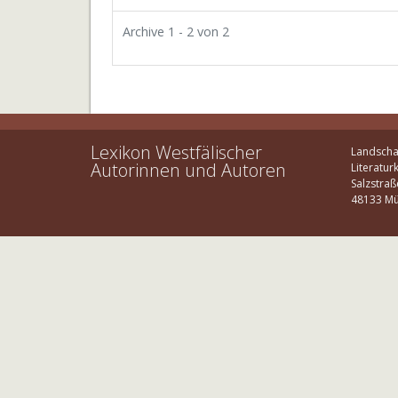
Archive 1 - 2 von 2
Lexikon Westfälischer
Landscha
Autorinnen und Autoren
Literatur
Salzstraß
48133 Mü