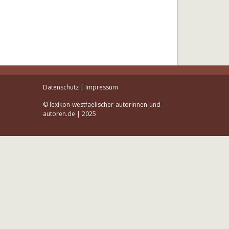
Datenschutz
|
Impressum
© lexikon-westfaelischer-autorinnen-und-
autoren.de | 2025