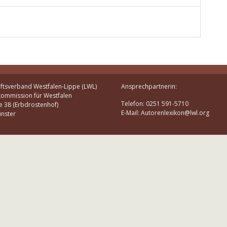
ftsverband Westfalen-Lippe (LWL)
Ansprechpartnerin:
kommission für Westfalen
Telefon: 0251 591-5710
e 38 (Erbdrostenhof)
E-Mail: Autorenlexikon@lwl.org
nster