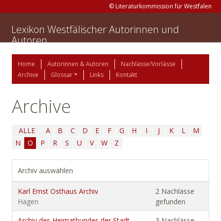
© Literaturkommission für Westfalen
Lexikon Westfälischer Autorinnen und
Autoren
Home
Autorinnen & Autoren
Nachlässe/Vorlässe
Archive
Glossar
Links
Kontakt
Archive
ALLE
A
B
C
D
E
F
G
H
I
J
K
L
M
N
O
P
R
S
U
V
W
Z
Archiv auswählen
Karl Ernst Osthaus Archiv
2 Nachlässe
Hagen
gefunden
Archiv des Heimatbundes der Stadt
3 Nachlässe