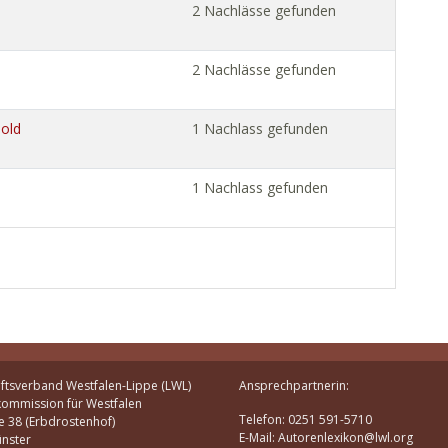
2 Nachlässe gefunden
2 Nachlässe gefunden
mold
1 Nachlass gefunden
1 Nachlass gefunden
ftsverband Westfalen-Lippe (LWL)
Ansprechpartnerin:
kommission für Westfalen
Telefon: 0251 591-5710
e 38 (Erbdrostenhof)
E-Mail: Autorenlexikon@lwl.org
nster