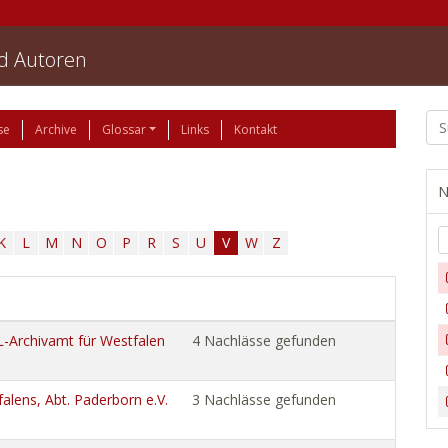
nd Autoren
se
Archive
Glossar
Links
Kontakt
N
K
L
M
N
O
P
R
S
U
V
W
Z
WL-Archivamt für Westfalen
4 Nachlässe gefunden
alens, Abt. Paderborn e.V.
3 Nachlässe gefunden