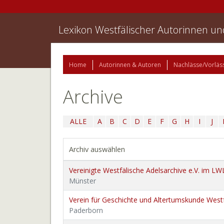
Lexikon Westfälischer Autorinnen u
Home
Autorinnen & Autoren
Nachlässe/Vorläs
Archive
ALLE
A
B
C
D
E
F
G
H
I
J
Archiv auswählen
Vereinigte Westfälische Adelsarchive e.V. im L
Münster
Verein für Geschichte und Altertumskunde Westf
Paderborn