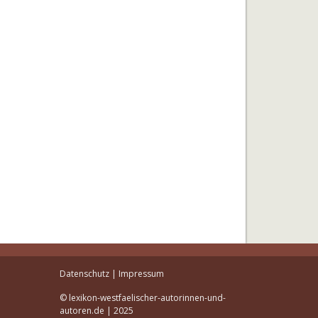
Datenschutz
|
Impressum
© lexikon-westfaelischer-autorinnen-und-
autoren.de | 2025