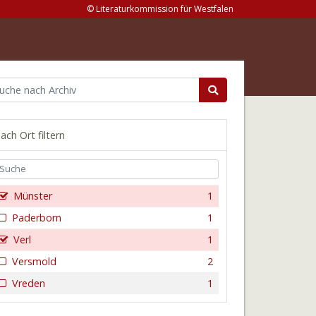
© Literaturkommission für Westfalen
ach Ort filtern
Münster
1
Paderborn
1
Verl
1
Versmold
2
Vreden
1