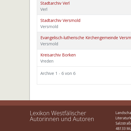
Stadtarchiv Verl
Verl
Stadtarchiv Versmold
Versmold
Evangelisch-lutherische Kirchengemeinde Vers
Versmold
Kreisarchiv Borken
Vreden
Archive 1 - 6 von 6
Lexikon Westfälischer
Landscha
Autorinnen und Autoren
Literatur
Salzstraß
48133 Mü