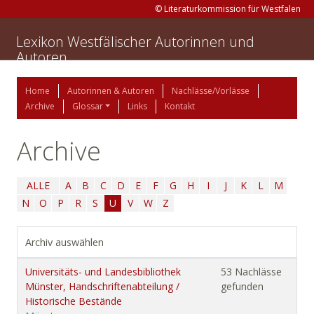
© Literaturkommission für Westfalen
Lexikon Westfälischer Autorinnen und
Autoren
Home
Autorinnen & Autoren
Nachlässe/Vorlässe
Archive
Glossar
Links
Kontakt
Archive
ALLE
A
B
C
D
E
F
G
H
I
J
K
L
M
N
O
P
R
S
U
V
W
Z
Archiv auswählen
Universitäts- und Landesbibliothek
53 Nachlässe
Münster, Handschriftenabteilung /
gefunden
Historische Bestände