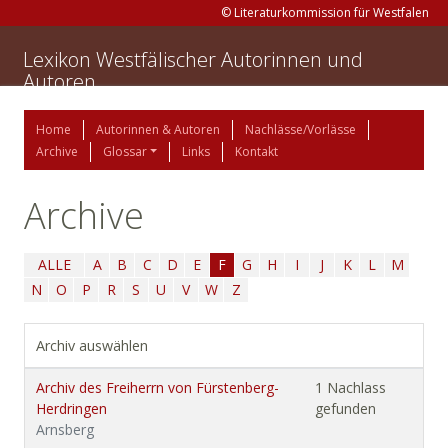
© Literaturkommission für Westfalen
Lexikon Westfälischer Autorinnen und
Autoren
Home
Autorinnen & Autoren
Nachlässe/Vorlässe
Archive
Glossar
Links
Kontakt
Archive
ALLE
A
B
C
D
E
F
G
H
I
J
K
L
M
N
O
P
R
S
U
V
W
Z
Archiv auswählen
Archiv des Freiherrn von Fürstenberg-
1 Nachlass
Herdringen
gefunden
Arnsberg