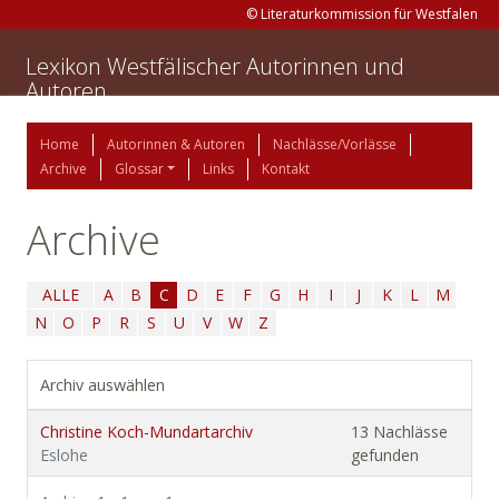
© Literaturkommission für Westfalen
Lexikon Westfälischer Autorinnen und
Autoren
Home
Autorinnen & Autoren
Nachlässe/Vorlässe
Archive
Glossar
Links
Kontakt
Archive
ALLE
A
B
C
D
E
F
G
H
I
J
K
L
M
N
O
P
R
S
U
V
W
Z
Archiv auswählen
Christine Koch-Mundartarchiv
13 Nachlässe
Eslohe
gefunden