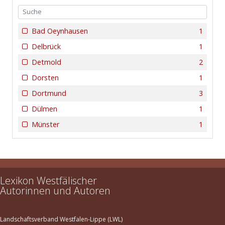
Bad Oeynhausen
1
Delbrück
1
Detmold
2
Dorsten
1
Dortmund
3
Dülmen
1
Münster
1
Lexikon Westfälischer
Autorinnen und Autoren
Landschaftsverband Westfalen-Lippe (LWL)