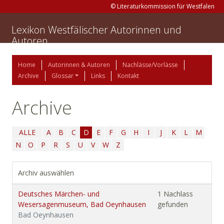
© Literaturkommission für Westfalen
Lexikon Westfälischer Autorinnen und
Autoren
Home
Autorinnen & Autoren
Nachlässe/Vorlässe
Archive
Glossar
Links
Kontakt
Archive
ALLE
A
B
C
D
E
F
G
H
I
J
K
L
M
N
O
P
R
S
U
V
W
Z
Archiv auswählen
Deutsches Märchen- und
1 Nachlass
Wesersagenmuseum, Bad Oeynhausen
gefunden
Bad Oeynhausen