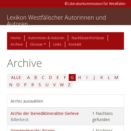
© Literaturkommission für Westfalen
Lexikon Westfälischer Autorinnen und
Autoren
Home
Autorinnen & Autoren
Nachlässe/Vorlässe
Archive
Glossar
Links
Kontakt
Archive
ALLE
A
B
C
D
E
F
G
H
I
J
K
L
M
N
O
P
R
S
U
V
W
Z
Archiv auswählen
Archiv der Benediktinerabtei Gerleve
1 Nachlass
Billerbeck
gefunden
Gemeindearchiv Bönen
1 Nachlass