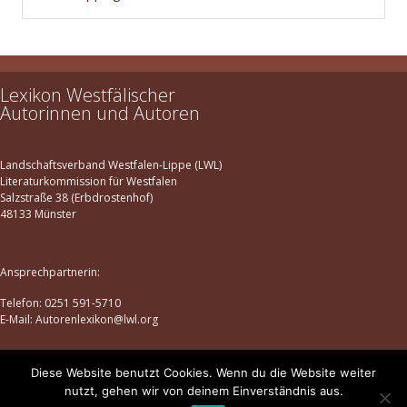
Lexikon Westfälischer
Autorinnen und Autoren
Landschaftsverband Westfalen-Lippe (LWL)
Literaturkommission für Westfalen
Salzstraße 38 (Erbdrostenhof)
48133 Münster
Ansprechpartnerin:
Telefon: 0251 591-5710
E-Mail: Autorenlexikon@lwl.org
Diese Website benutzt Cookies. Wenn du die Website weiter
Datenschutz
|
Impressum
nutzt, gehen wir von deinem Einverständnis aus.