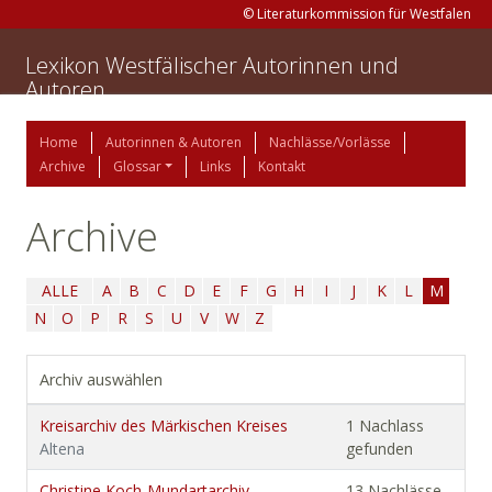
© Literaturkommission für Westfalen
Lexikon Westfälischer Autorinnen und
Autoren
Home
Autorinnen & Autoren
Nachlässe/Vorlässe
Archive
Glossar
Links
Kontakt
Archive
ALLE
A
B
C
D
E
F
G
H
I
J
K
L
M
N
O
P
R
S
U
V
W
Z
Archiv auswählen
Kreisarchiv des Märkischen Kreises
1 Nachlass
Altena
gefunden
Christine Koch-Mundartarchiv
13 Nachlässe