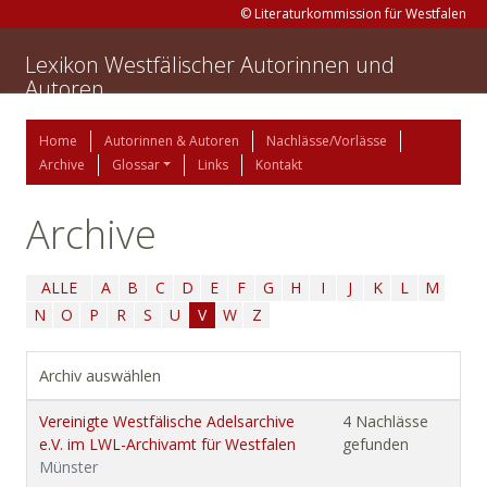
© Literaturkommission für Westfalen
Lexikon Westfälischer Autorinnen und
Autoren
Home
Autorinnen & Autoren
Nachlässe/Vorlässe
Archive
Glossar
Links
Kontakt
Archive
ALLE
A
B
C
D
E
F
G
H
I
J
K
L
M
N
O
P
R
S
U
V
W
Z
Archiv auswählen
Vereinigte Westfälische Adelsarchive
4 Nachlässe
e.V. im LWL-Archivamt für Westfalen
gefunden
Münster