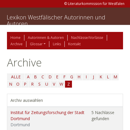
© Literaturkommission für Westfalen
Lexikon Westfälischer Autorinnen und
Autoren
Home
Autorinnen & Autoren
Nachlässe/Vorlässe
Archive
Glossar
Links
Kontakt
Archive
ALLE
A
B
C
D
E
F
G
H
I
J
K
L
M
N
O
P
R
S
U
V
W
Z
Archiv auswählen
Institut für Zeitungsforschung der Stadt
5 Nachlässe
Dortmund
gefunden
Dortmund