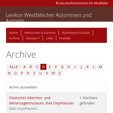
© Literaturkommission für Westfalen
Lexikon Westfälischer Autorinnen und
Autoren
Home
Autorinnen & Autoren
Nachlässe/Vorlässe
Archive
Glossar
Links
Kontakt
Archive
ALLE
A
B
C
D
E
F
G
H
I
J
K
L
M
N
O
P
R
S
U
V
W
Z
Archiv auswählen
Deutsches Märchen- und
1 Nachlass
Wesersagenmuseum, Bad Oeynhausen
gefunden
Bad Oeynhausen