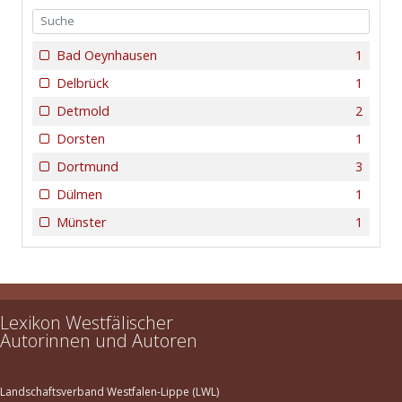
Bad Oeynhausen
1
Delbrück
1
Detmold
2
Dorsten
1
Dortmund
3
Dülmen
1
Münster
1
Lexikon Westfälischer
Autorinnen und Autoren
Landschaftsverband Westfalen-Lippe (LWL)