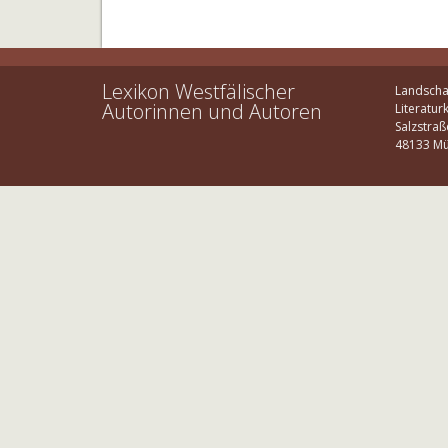
Lexikon Westfälischer
Landscha
Autorinnen und Autoren
Literatur
Salzstraß
48133 Mü