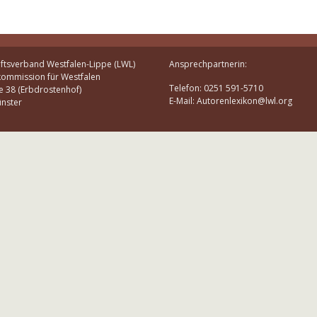
ftsverband Westfalen-Lippe (LWL)
Ansprechpartnerin:
kommission für Westfalen
Telefon: 0251 591-5710
e 38 (Erbdrostenhof)
E-Mail: Autorenlexikon@lwl.org
nster