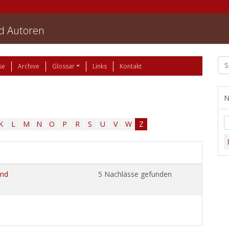
nd Autoren
se
Archive
Glossar
Links
Kontakt
N
K
L
M
N
O
P
R
S
U
V
W
Z
und
5 Nachlässe gefunden