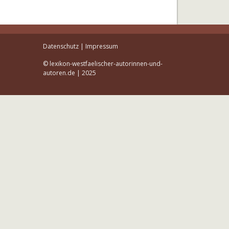
Datenschutz
|
Impressum
© lexikon-westfaelischer-autorinnen-und-
autoren.de | 2025