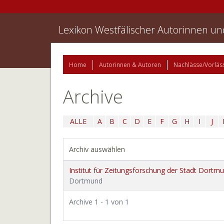
Lexikon Westfälischer Autorinnen u
Home
Autorinnen & Autoren
Nachlässe/Vorläs
Archive
ALLE
A
B
C
D
E
F
G
H
I
J
Archiv auswählen
Institut für Zeitungsforschung der Stadt Dortm
Dortmund
Archive 1 - 1 von 1