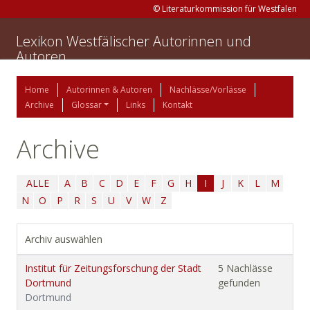
© Literaturkommission für Westfalen
Lexikon Westfälischer Autorinnen und
Autoren
Home
Autorinnen & Autoren
Nachlässe/Vorlässe
Archive
Glossar
Links
Kontakt
Archive
ALLE
A
B
C
D
E
F
G
H
I
J
K
L
M
N
O
P
R
S
U
V
W
Z
Archiv auswählen
Institut für Zeitungsforschung der Stadt
5 Nachlässe
Dortmund
gefunden
Dortmund