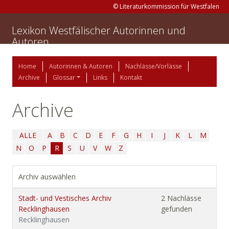
© Literaturkommission für Westfalen
Lexikon Westfälischer Autorinnen und
Autoren
Home
Autorinnen & Autoren
Nachlässe/Vorlässe
Archive
Glossar
Links
Kontakt
Archive
ALLE
A
B
C
D
E
F
G
H
I
J
K
L
M
N
O
P
R
S
U
V
W
Z
Archiv auswählen
Stadt- und Vestisches Archiv
2 Nachlässe
Recklinghausen
gefunden
Recklinghausen