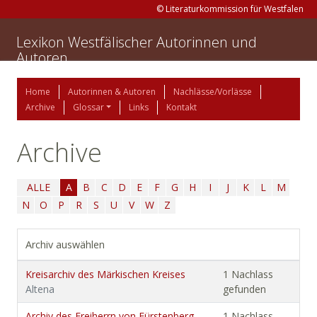
© Literaturkommission für Westfalen
Lexikon Westfälischer Autorinnen und
Autoren
Home
Autorinnen & Autoren
Nachlässe/Vorlässe
Archive
Glossar
Links
Kontakt
Archive
ALLE
A
B
C
D
E
F
G
H
I
J
K
L
M
N
O
P
R
S
U
V
W
Z
Archiv auswählen
Kreisarchiv des Märkischen Kreises
1 Nachlass
Altena
gefunden
Archiv des Freiherrn von Fürstenberg-
1 Nachlass