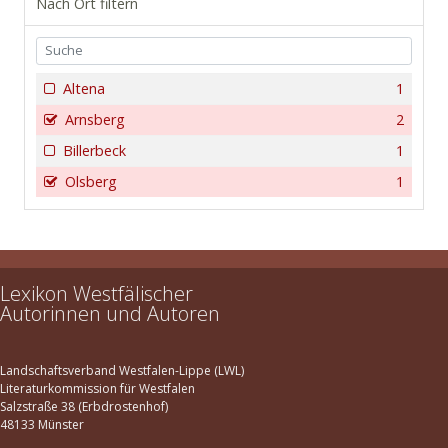
Nach Ort filtern
Altena
1
Arnsberg
2
Billerbeck
1
Olsberg
1
Lexikon Westfälischer
Autorinnen und Autoren
Landschaftsverband Westfalen-Lippe (LWL)
Literaturkommission für Westfalen
Salzstraße 38 (Erbdrostenhof)
48133 Münster