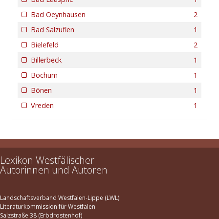
Bad Oeynhausen
2
Bad Salzuflen
1
Bielefeld
2
Billerbeck
1
Bochum
1
Bönen
1
Vreden
1
Lexikon Westfälischer
Autorinnen und Autoren
Landschaftsverband Westfalen-Lippe (LWL)
Literaturkommission für Westfalen
Salzstraße 38 (Erbdrostenhof)