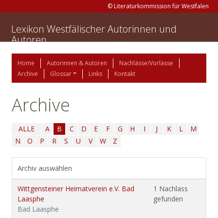
© Literaturkommission für Westfalen
Lexikon Westfälischer Autorinnen und
Autoren
Home
Autorinnen & Autoren
Nachlässe/Vorlässe
Archive
Glossar
Links
Kontakt
Archive
ALLE
A
B
C
D
E
F
G
H
I
J
K
L
M
N
O
P
R
S
U
V
W
Z
Archiv auswählen
Wittgensteiner Heimatverein e.V. Bad
1 Nachlass
Laasphe
gefunden
Bad Laasphe