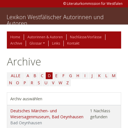
© Literaturkommission für Westfalen
Lexikon Westfälischer Autorinnen und
Autoren
Home
Autorinnen & Autoren
Nachlässe/Vorlässe
Archive
Glossar
Links
Kontakt
Archive
ALLE
A
B
C
D
E
F
G
H
I
J
K
L
M
N
O
P
R
S
U
V
W
Z
Archiv auswählen
Deutsches Märchen- und
1 Nachlass
Wesersagenmuseum, Bad Oeynhausen
gefunden
Bad Oeynhausen