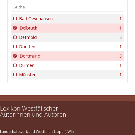
Bad Oeynhausen
1
Delbrück
1
Detmold
2
Dorsten
1
Dortmund
3
Dülmen
1
Münster
1
Lexikon Westfälischer
Autorinnen und Autoren
Landschaftsverband Westfalen-Lippe (LWL)