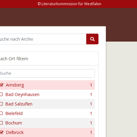
© Literaturkommission für Westfalen
ach Ort filtern
Arnsberg
1
Bad Oeynhausen
1
Bad Salzuflen
1
Bielefeld
1
Bochum
1
Delbrück
1