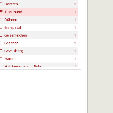
Dorsten
1
Dortmund
1
Dülmen
1
Ennepetal
1
Gelsenkirchen
1
Gescher
1
Gevelsberg
1
Hamm
1
Hattingen an der Ruhr
1
Herne
2
Ibbenbüren
1
Iserlohn
1
Kreuztal
1
Lemgo
1