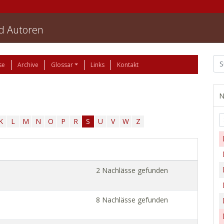
nd Autoren
se
Archive
Glossar
Links
Kontakt
N
K
L
M
N
O
P
R
S
U
V
W
Z
2 Nachlässe gefunden
8 Nachlässe gefunden