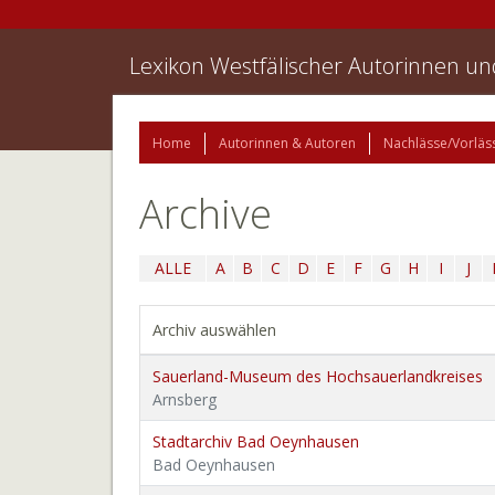
Lexikon Westfälischer Autorinnen u
Home
Autorinnen & Autoren
Nachlässe/Vorläs
Archive
ALLE
A
B
C
D
E
F
G
H
I
J
Archiv auswählen
Sauerland-Museum des Hochsauerlandkreises
Arnsberg
Stadtarchiv Bad Oeynhausen
Bad Oeynhausen