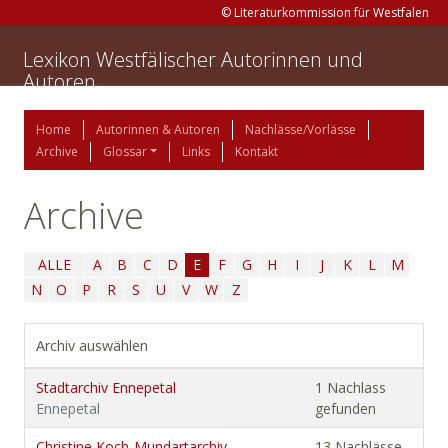
© Literaturkommission für Westfalen
Lexikon Westfälischer Autorinnen und
Autoren
Home
Autorinnen & Autoren
Nachlässe/Vorlässe
Archive
Glossar
Links
Kontakt
Archive
ALLE
A
B
C
D
E
F
G
H
I
J
K
L
M
N
O
P
R
S
U
V
W
Z
Archiv auswählen
Stadtarchiv Ennepetal
1 Nachlass
Ennepetal
gefunden
Christine Koch-Mundartarchiv
13 Nachlässe