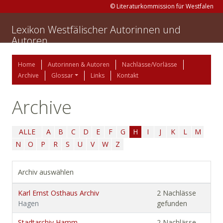
© Literaturkommission für Westfalen
Lexikon Westfälischer Autorinnen und
Autoren
Home
Autorinnen & Autoren
Nachlässe/Vorlässe
Archive
Glossar
Links
Kontakt
Archive
ALLE
A
B
C
D
E
F
G
H
I
J
K
L
M
N
O
P
R
S
U
V
W
Z
Archiv auswählen
Karl Ernst Osthaus Archiv
2 Nachlässe
Hagen
gefunden
Stadtarchiv Hamm
2 Nachlässe