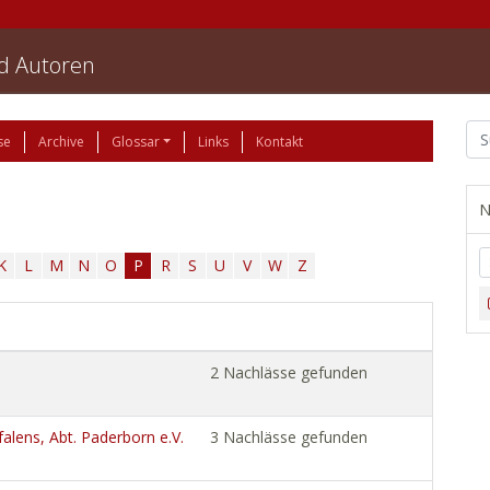
nd Autoren
se
Archive
Glossar
Links
Kontakt
N
K
L
M
N
O
P
R
S
U
V
W
Z
2 Nachlässe gefunden
alens, Abt. Paderborn e.V.
3 Nachlässe gefunden