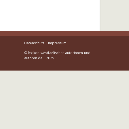
Datenschutz
|
Impressum
© lexikon-westfaelischer-autorinnen-und-
autoren.de | 2025