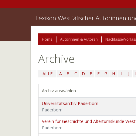
Lexikon Westfälischer Autorinnen u
Home
Autorinnen & Autoren
Nachlässe/Vorläs
Archive
ALLE
A
B
C
D
E
F
G
H
I
J
Archiv auswählen
Universitätsarchiv Paderborn
Paderborn
Verein für Geschichte und Altertumskunde Westf
Paderborn