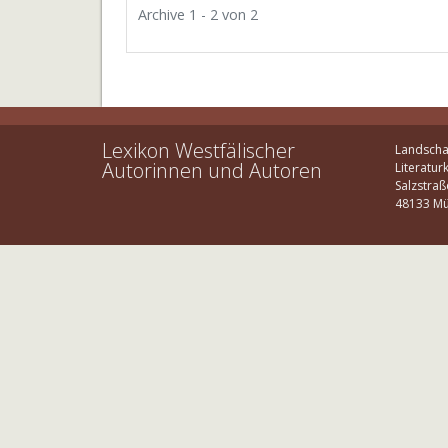
Archive 1 - 2 von 2
Lexikon Westfälischer
Landscha
Autorinnen und Autoren
Literatur
Salzstraß
48133 Mü