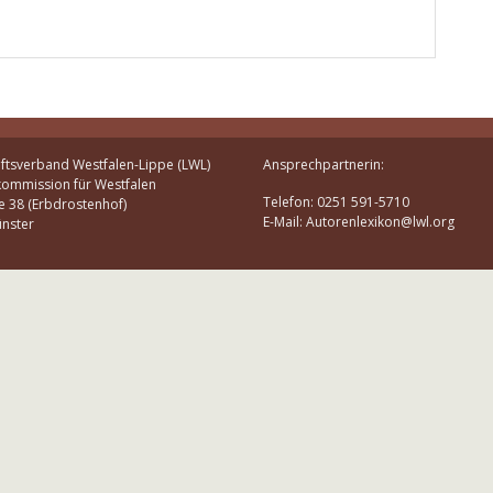
ftsverband Westfalen-Lippe (LWL)
Ansprechpartnerin:
kommission für Westfalen
Telefon: 0251 591-5710
e 38 (Erbdrostenhof)
E-Mail: Autorenlexikon@lwl.org
nster