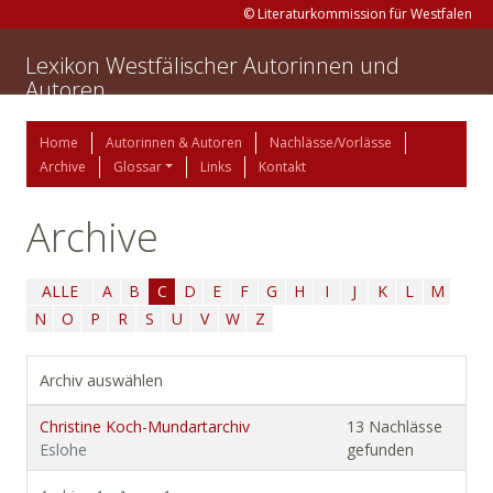
© Literaturkommission für Westfalen
Lexikon Westfälischer Autorinnen und
Autoren
Home
Autorinnen & Autoren
Nachlässe/Vorlässe
Archive
Glossar
Links
Kontakt
Archive
ALLE
A
B
C
D
E
F
G
H
I
J
K
L
M
N
O
P
R
S
U
V
W
Z
Archiv auswählen
Christine Koch-Mundartarchiv
13 Nachlässe
Eslohe
gefunden