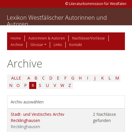
© Literaturkommission für Westfalen
Lexikon Westfälischer Autorinnen und
Autoren
Home
Autorinnen & Autoren
Nachlässe/Vorlässe
Archive
Glossar
Links
Kontakt
Archive
ALLE
A
B
C
D
E
F
G
H
I
J
K
L
M
N
O
P
R
S
U
V
W
Z
Archiv auswählen
Stadt- und Vestisches Archiv
2 Nachlässe
Recklinghausen
gefunden
Recklinghausen