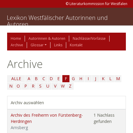
© Literaturkommission für Westfalen
Lexikon Westfälischer Autorinnen und
Autoren
Home
Autorinnen & Autoren
Nachlässe/Vorlässe
Archive
Glossar
Links
Kontakt
Archive
ALLE
A
B
C
D
E
F
G
H
I
J
K
L
M
N
O
P
R
S
U
V
W
Z
Archiv auswählen
Archiv des Freiherrn von Fürstenberg-
1 Nachlass
Herdringen
gefunden
Arnsberg