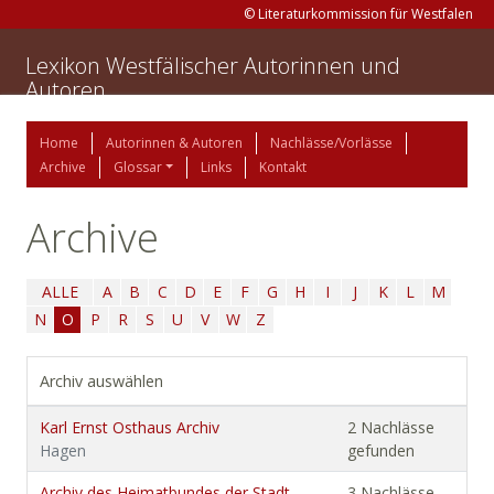
© Literaturkommission für Westfalen
Lexikon Westfälischer Autorinnen und
Autoren
Home
Autorinnen & Autoren
Nachlässe/Vorlässe
Archive
Glossar
Links
Kontakt
Archive
ALLE
A
B
C
D
E
F
G
H
I
J
K
L
M
N
O
P
R
S
U
V
W
Z
Archiv auswählen
Karl Ernst Osthaus Archiv
2 Nachlässe
Hagen
gefunden
Archiv des Heimatbundes der Stadt
3 Nachlässe