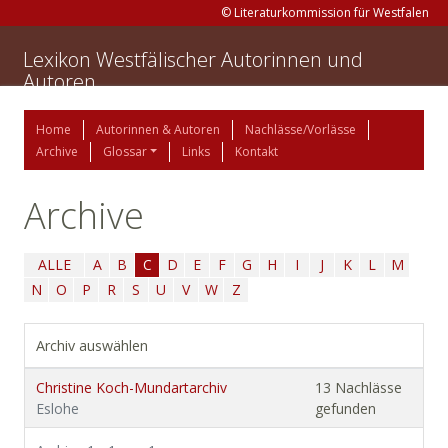
© Literaturkommission für Westfalen
Lexikon Westfälischer Autorinnen und
Autoren
Home
Autorinnen & Autoren
Nachlässe/Vorlässe
Archive
Glossar
Links
Kontakt
Archive
ALLE
A
B
C
D
E
F
G
H
I
J
K
L
M
N
O
P
R
S
U
V
W
Z
Archiv auswählen
Christine Koch-Mundartarchiv
13 Nachlässe
Eslohe
gefunden