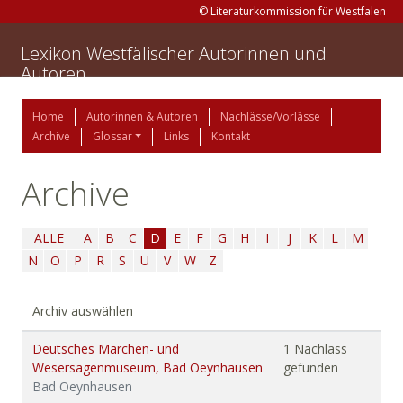
© Literaturkommission für Westfalen
Lexikon Westfälischer Autorinnen und
Autoren
Home
Autorinnen & Autoren
Nachlässe/Vorlässe
Archive
Glossar
Links
Kontakt
Archive
ALLE
A
B
C
D
E
F
G
H
I
J
K
L
M
N
O
P
R
S
U
V
W
Z
Archiv auswählen
Deutsches Märchen- und
1 Nachlass
Wesersagenmuseum, Bad Oeynhausen
gefunden
Bad Oeynhausen