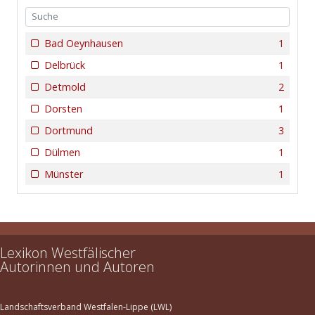
Bad Oeynhausen
1
Delbrück
1
Detmold
2
Dorsten
1
Dortmund
3
Dülmen
1
Münster
1
Lexikon Westfälischer
Autorinnen und Autoren
Landschaftsverband Westfalen-Lippe (LWL)