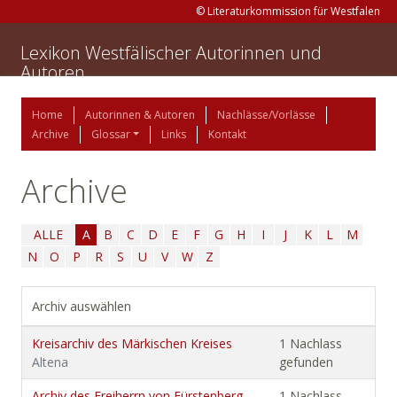
© Literaturkommission für Westfalen
Lexikon Westfälischer Autorinnen und
Autoren
Home
Autorinnen & Autoren
Nachlässe/Vorlässe
Archive
Glossar
Links
Kontakt
Archive
ALLE
A
B
C
D
E
F
G
H
I
J
K
L
M
N
O
P
R
S
U
V
W
Z
Archiv auswählen
Kreisarchiv des Märkischen Kreises
1 Nachlass
Altena
gefunden
Archiv des Freiherrn von Fürstenberg-
1 Nachlass