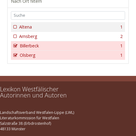
Nach Ort filtern
Altena
1
Arnsberg
2
Billerbeck
1
Olsberg
1
Lexikon Westfälischer
Autorinnen und Autoren
Landschaftsverband Westfalen-Lippe (LWL)
Literaturkommission für Westfalen
Salzstraße 38 (Erbdrostenhof)
48133 Münster