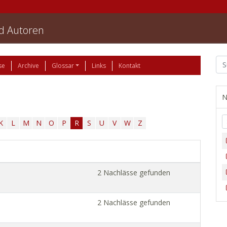
nd Autoren
se
Archive
Glossar
Links
Kontakt
N
K
L
M
N
O
P
R
S
U
V
W
Z
2 Nachlässe gefunden
2 Nachlässe gefunden