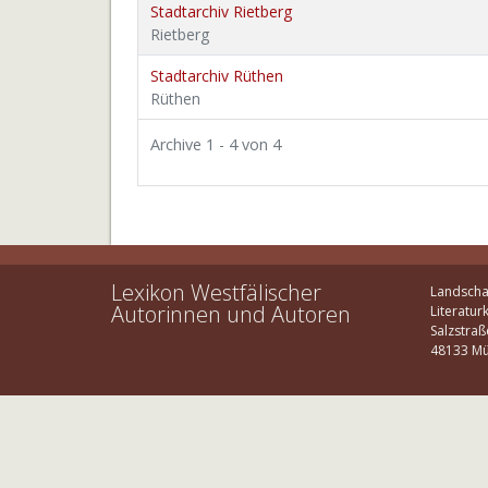
Stadtarchiv Rietberg
Rietberg
Stadtarchiv Rüthen
Rüthen
Archive 1 - 4 von 4
Lexikon Westfälischer
Landscha
Autorinnen und Autoren
Literatur
Salzstraß
48133 Mü