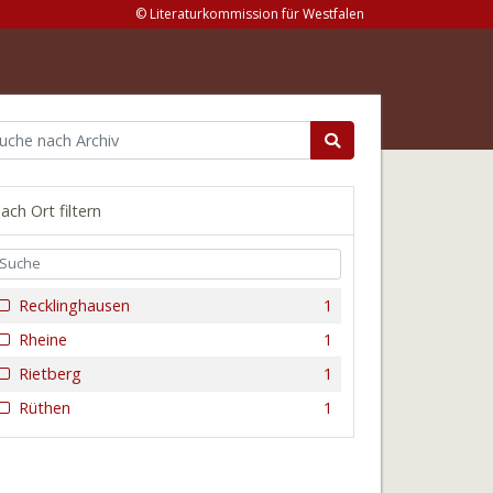
© Literaturkommission für Westfalen
ach Ort filtern
Recklinghausen
1
Rheine
1
Rietberg
1
Rüthen
1