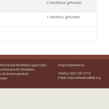
2 Nachlässe gefunden
1 Nachlass gefunden
ftsverband Westfalen-Lippe (LWL)
Ansprechpartnerin:
kommission für Westfalen
Telefon: 0251 591-5710
e 38 (Erbdrostenhof)
E-Mail: Autorenlexikon@lwl.org
nster