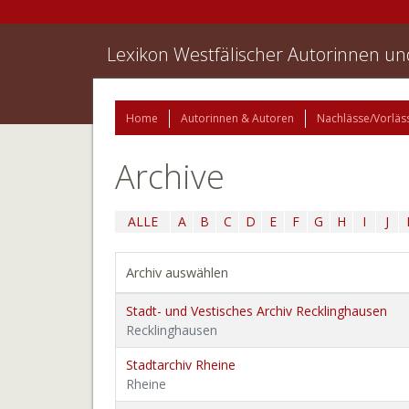
Lexikon Westfälischer Autorinnen u
Home
Autorinnen & Autoren
Nachlässe/Vorläs
Archive
ALLE
A
B
C
D
E
F
G
H
I
J
Archiv auswählen
Stadt- und Vestisches Archiv Recklinghausen
Recklinghausen
Stadtarchiv Rheine
Rheine