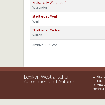
Kreisarchiv Warendorf
Warendorf
Stadtarchiv Werl
Werl
Stadtarchiv Witten
Witten
Archive 1 - 5 von 5
Lexikon Westfälischer
Landscha
Autorinnen und Autoren
Literatur
Salzstraß
48133 Mü