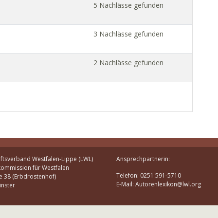
5 Nachlässe gefunden
3 Nachlässe gefunden
2 Nachlässe gefunden
ftsverband Westfalen-Lippe (LWL)
Ansprechpartnerin:
kommission für Westfalen
Telefon: 0251 591-5710
e 38 (Erbdrostenhof)
E-Mail: Autorenlexikon@lwl.org
nster