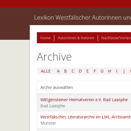
Lexikon Westfälischer Autorinnen u
Home
Autorinnen & Autoren
Nachlässe/Vorläs
Archive
ALLE
A
B
C
D
E
F
G
H
I
J
Archiv auswählen
Wittgensteiner Heimatverein e.V. Bad Laasphe
Bad Laasphe
Westfälisches Literaturarchiv im LWL-Archivamt
Münster