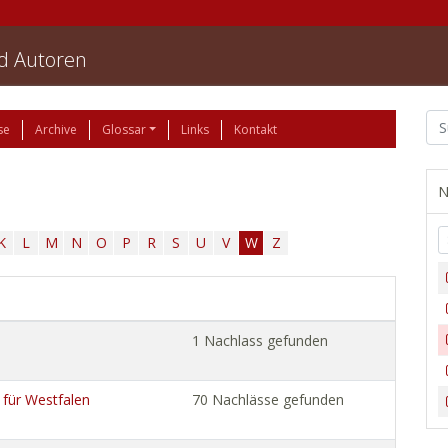
nd Autoren
se
Archive
Glossar
Links
Kontakt
N
K
L
M
N
O
P
R
S
U
V
W
Z
1 Nachlass gefunden
 für Westfalen
70 Nachlässe gefunden