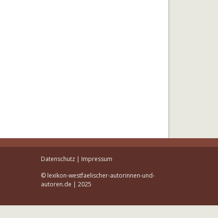
Datenschutz
|
Impressum
© lexikon-westfaelischer-autorinnen-und-
autoren.de | 2025