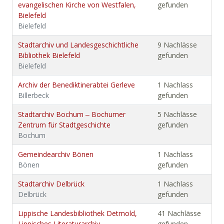
evangelischen Kirche von Westfalen,
gefunden
Bielefeld
Bielefeld
Stadtarchiv und Landesgeschichtliche
9 Nachlässe
Bibliothek Bielefeld
gefunden
Bielefeld
Archiv der Benediktinerabtei Gerleve
1 Nachlass
Billerbeck
gefunden
Stadtarchiv Bochum ‒ Bochumer
5 Nachlässe
Zentrum für Stadtgeschichte
gefunden
Bochum
Gemeindearchiv Bönen
1 Nachlass
Bönen
gefunden
Stadtarchiv Delbrück
1 Nachlass
Delbrück
gefunden
Lippische Landesbibliothek Detmold,
41 Nachlässe
Lippisches Literaturarchiv
gefunden