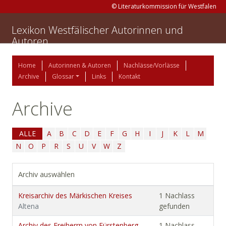
© Literaturkommission für Westfalen
Lexikon Westfälischer Autorinnen und
Autoren
Home
Autorinnen & Autoren
Nachlässe/Vorlässe
Archive
Glossar
Links
Kontakt
Archive
ALLE
A
B
C
D
E
F
G
H
I
J
K
L
M
N
O
P
R
S
U
V
W
Z
Archiv auswählen
Kreisarchiv des Märkischen Kreises
1 Nachlass
Altena
gefunden
Archiv des Freiherrn von Fürstenberg-
1 Nachlass