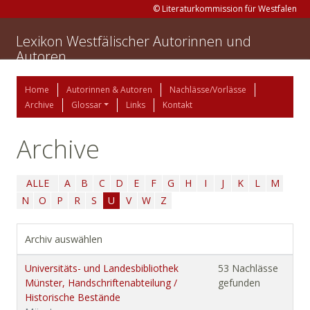
© Literaturkommission für Westfalen
Lexikon Westfälischer Autorinnen und
Autoren
Home
Autorinnen & Autoren
Nachlässe/Vorlässe
Archive
Glossar
Links
Kontakt
Archive
ALLE
A
B
C
D
E
F
G
H
I
J
K
L
M
N
O
P
R
S
U
V
W
Z
Archiv auswählen
Universitäts- und Landesbibliothek
53 Nachlässe
Münster, Handschriftenabteilung /
gefunden
Historische Bestände