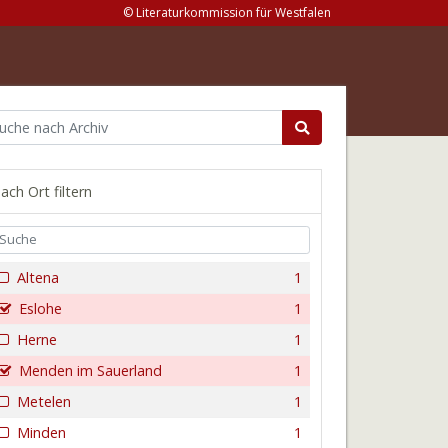
© Literaturkommission für Westfalen
ach Ort filtern
Altena
1
Eslohe
1
Herne
1
Menden im Sauerland
1
Metelen
1
Minden
1