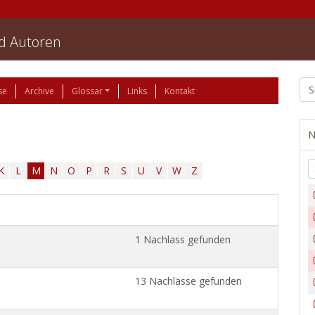
nd Autoren
se
Archive
Glossar
Links
Kontakt
N
K
L
M
N
O
P
R
S
U
V
W
Z
1 Nachlass gefunden
13 Nachlässe gefunden