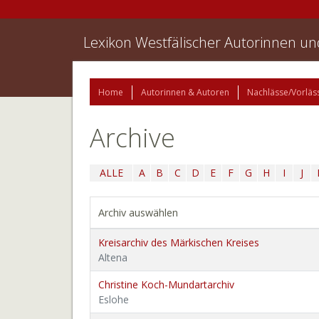
Lexikon Westfälischer Autorinnen u
Home
Autorinnen & Autoren
Nachlässe/Vorläs
Archive
ALLE
A
B
C
D
E
F
G
H
I
J
Archiv auswählen
Kreisarchiv des Märkischen Kreises
Altena
Christine Koch-Mundartarchiv
Eslohe