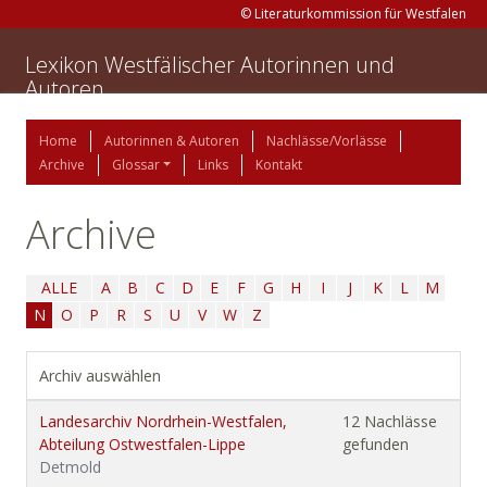
© Literaturkommission für Westfalen
Lexikon Westfälischer Autorinnen und
Autoren
Home
Autorinnen & Autoren
Nachlässe/Vorlässe
Archive
Glossar
Links
Kontakt
Archive
ALLE
A
B
C
D
E
F
G
H
I
J
K
L
M
N
O
P
R
S
U
V
W
Z
Archiv auswählen
Landesarchiv Nordrhein-Westfalen,
12 Nachlässe
Abteilung Ostwestfalen-Lippe
gefunden
Detmold