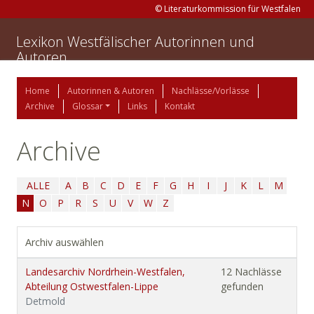
© Literaturkommission für Westfalen
Lexikon Westfälischer Autorinnen und
Autoren
Home
Autorinnen & Autoren
Nachlässe/Vorlässe
Archive
Glossar
Links
Kontakt
Archive
ALLE
A
B
C
D
E
F
G
H
I
J
K
L
M
N
O
P
R
S
U
V
W
Z
Archiv auswählen
Landesarchiv Nordrhein-Westfalen,
12 Nachlässe
Abteilung Ostwestfalen-Lippe
gefunden
Detmold