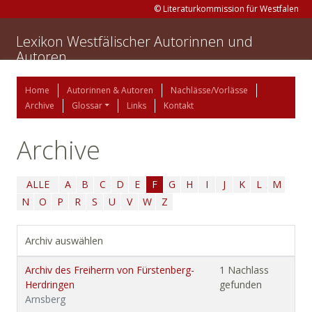
© Literaturkommission für Westfalen
Lexikon Westfälischer Autorinnen und
Autoren
Home
Autorinnen & Autoren
Nachlässe/Vorlässe
Archive
Glossar
Links
Kontakt
Archive
ALLE
A
B
C
D
E
F
G
H
I
J
K
L
M
N
O
P
R
S
U
V
W
Z
Archiv auswählen
Archiv des Freiherrn von Fürstenberg-
1 Nachlass
Herdringen
gefunden
Arnsberg