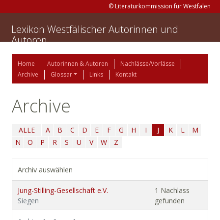
© Literaturkommission für Westfalen
Lexikon Westfälischer Autorinnen und
Autoren
Home
Autorinnen & Autoren
Nachlässe/Vorlässe
Archive
Glossar
Links
Kontakt
Archive
ALLE
A
B
C
D
E
F
G
H
I
J
K
L
M
N
O
P
R
S
U
V
W
Z
Archiv auswählen
Jung-Stilling-Gesellschaft e.V.
1 Nachlass
Siegen
gefunden