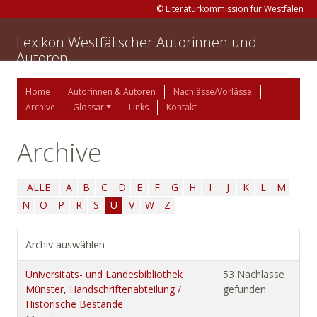
© Literaturkommission für Westfalen
Lexikon Westfälischer Autorinnen und
Autoren
Home
Autorinnen & Autoren
Nachlässe/Vorlässe
Archive
Glossar
Links
Kontakt
Archive
ALLE
A
B
C
D
E
F
G
H
I
J
K
L
M
N
O
P
R
S
U
V
W
Z
Archiv auswählen
Universitäts- und Landesbibliothek
53 Nachlässe
Münster, Handschriftenabteilung /
gefunden
Historische Bestände