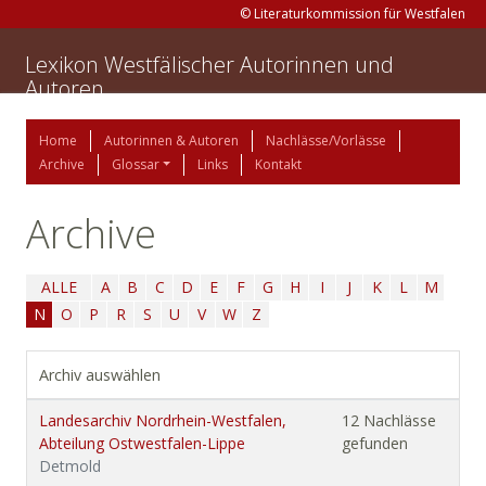
© Literaturkommission für Westfalen
Lexikon Westfälischer Autorinnen und
Autoren
Home
Autorinnen & Autoren
Nachlässe/Vorlässe
Archive
Glossar
Links
Kontakt
Archive
ALLE
A
B
C
D
E
F
G
H
I
J
K
L
M
N
O
P
R
S
U
V
W
Z
Archiv auswählen
Landesarchiv Nordrhein-Westfalen,
12 Nachlässe
Abteilung Ostwestfalen-Lippe
gefunden
Detmold