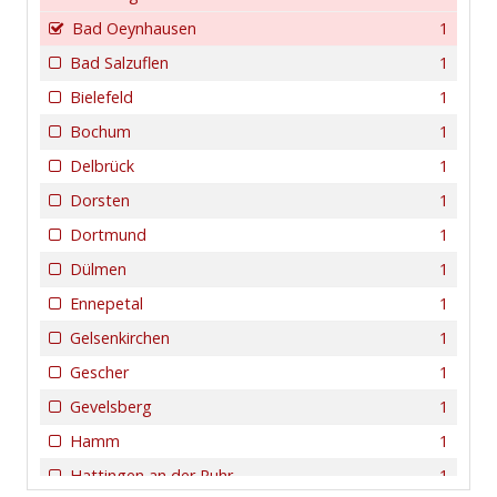
Bad Oeynhausen
1
Bad Salzuflen
1
Bielefeld
1
Bochum
1
Delbrück
1
Dorsten
1
Dortmund
1
Dülmen
1
Ennepetal
1
Gelsenkirchen
1
Gescher
1
Gevelsberg
1
Hamm
1
Hattingen an der Ruhr
1