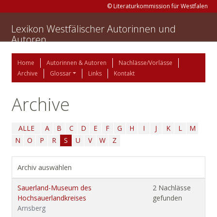
© Literaturkommission für Westfalen
Lexikon Westfälischer Autorinnen und
Autoren
Home
Autorinnen & Autoren
Nachlässe/Vorlässe
Archive
Glossar
Links
Kontakt
Archive
ALLE
A
B
C
D
E
F
G
H
I
J
K
L
M
N
O
P
R
S
U
V
W
Z
Archiv auswählen
Sauerland-Museum des
2 Nachlässe
Hochsauerlandkreises
gefunden
Arnsberg