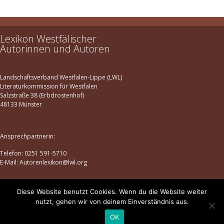
Herne
2
Ibbenbüren
1
Lexikon Westfälischer
Iserlohn
1
Autorinnen und Autoren
Kreuztal
1
Lemgo
1
Landschaftsverband Westfalen-Lippe (LWL)
Lennestadt
1
Literaturkommission für Westfalen
Salzstraße 38 (Erbdrostenhof)
Lippstadt
1
48133 Münster
Löhne
1
Lünen
1
Ansprechpartnerin:
Menden im Sauerland
1
Telefon: 0251 591-5710
Metelen
1
E-Mail: Autorenlexikon@lwl.org
Münster
1
Recklinghausen
1
Diese Website benutzt Cookies. Wenn du die Website weiter
Datenschutz
|
Impressum
nutzt, gehen wir von deinem Einverständnis aus.
Rheine
1
© lexikon-westfaelischer-autorinnen-und-autoren.de | 2025
OK
Rietberg
1