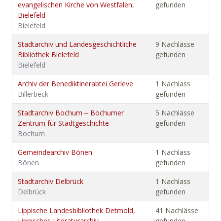
evangelischen Kirche von Westfalen,
gefunden
Bielefeld
Bielefeld
Stadtarchiv und Landesgeschichtliche
9 Nachlässe
Bibliothek Bielefeld
gefunden
Bielefeld
Archiv der Benediktinerabtei Gerleve
1 Nachlass
Billerbeck
gefunden
Stadtarchiv Bochum ‒ Bochumer
5 Nachlässe
Zentrum für Stadtgeschichte
gefunden
Bochum
Gemeindearchiv Bönen
1 Nachlass
Bönen
gefunden
Stadtarchiv Delbrück
1 Nachlass
Delbrück
gefunden
Lippische Landesbibliothek Detmold,
41 Nachlässe
Lippisches Literaturarchiv
gefunden