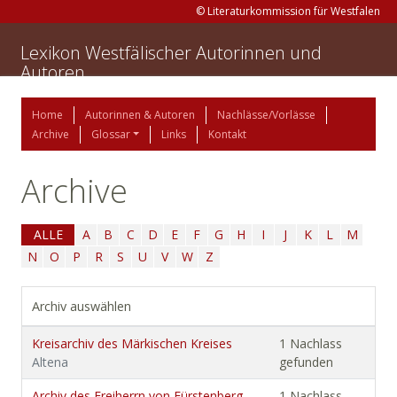
© Literaturkommission für Westfalen
Lexikon Westfälischer Autorinnen und
Autoren
Home
Autorinnen & Autoren
Nachlässe/Vorlässe
Archive
Glossar
Links
Kontakt
Archive
ALLE
A
B
C
D
E
F
G
H
I
J
K
L
M
N
O
P
R
S
U
V
W
Z
Archiv auswählen
Kreisarchiv des Märkischen Kreises
1 Nachlass
Altena
gefunden
Archiv des Freiherrn von Fürstenberg-
1 Nachlass