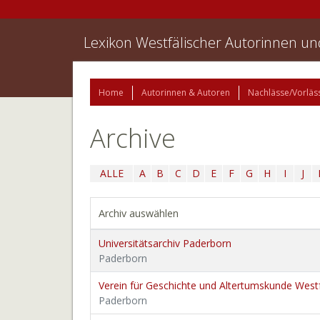
Lexikon Westfälischer Autorinnen u
Home
Autorinnen & Autoren
Nachlässe/Vorläs
Archive
ALLE
A
B
C
D
E
F
G
H
I
J
Archiv auswählen
Universitätsarchiv Paderborn
Paderborn
Verein für Geschichte und Altertumskunde Westf
Paderborn