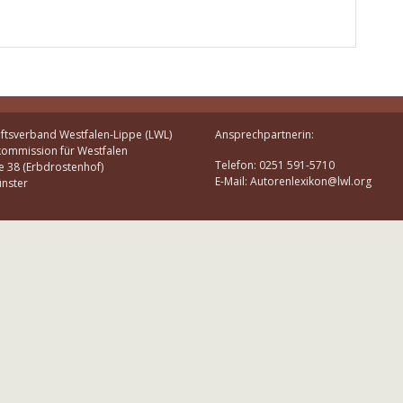
ftsverband Westfalen-Lippe (LWL)
Ansprechpartnerin:
kommission für Westfalen
Telefon: 0251 591-5710
e 38 (Erbdrostenhof)
E-Mail: Autorenlexikon@lwl.org
nster