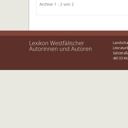
Archive 1 - 2 von 2
Lexikon Westfälischer
Landscha
Autorinnen und Autoren
Literatur
Salzstraß
48133 Mü