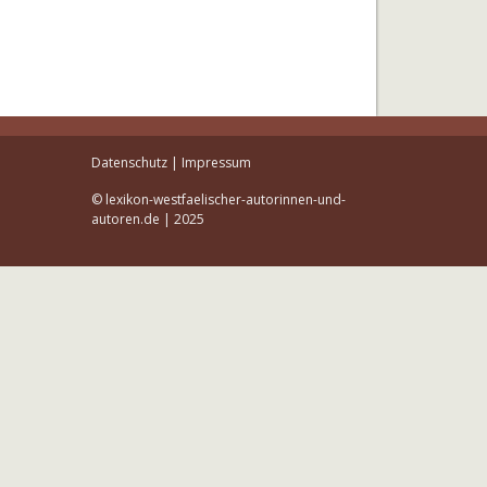
Datenschutz
|
Impressum
© lexikon-westfaelischer-autorinnen-und-
autoren.de | 2025