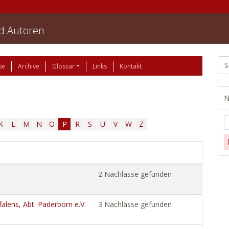
nd Autoren
se
Archive
Glossar
Links
Kontakt
N
K
L
M
N
O
P
R
S
U
V
W
Z
2 Nachlässe gefunden
alens, Abt. Paderborn e.V.
3 Nachlässe gefunden