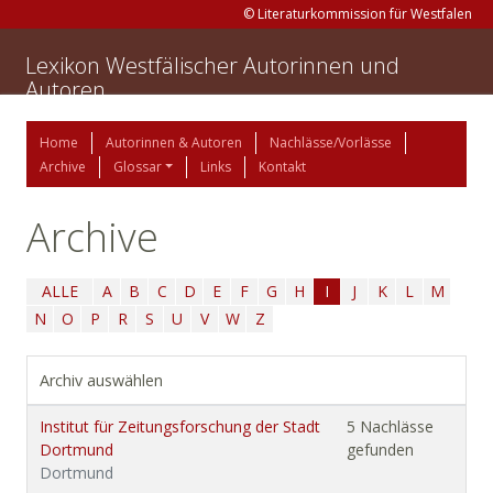
© Literaturkommission für Westfalen
Lexikon Westfälischer Autorinnen und
Autoren
Home
Autorinnen & Autoren
Nachlässe/Vorlässe
Archive
Glossar
Links
Kontakt
Archive
ALLE
A
B
C
D
E
F
G
H
I
J
K
L
M
N
O
P
R
S
U
V
W
Z
Archiv auswählen
Institut für Zeitungsforschung der Stadt
5 Nachlässe
Dortmund
gefunden
Dortmund